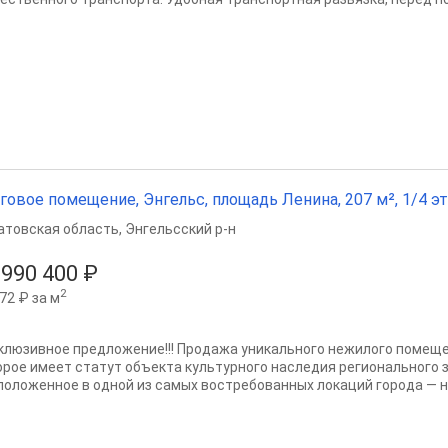
говое помещение, Энгельс, площадь Ленина, 207 м², 1/4 эт
атовская область
,
Энгельсский р-н
 990 400 ₽
2
72 ₽ за м
клюзивное предложение!!! Продажа уникального нежилого помеще
орое имеет статут объекта культурного наследия регионального
положенное в одной из самых востребованных локаций города — на