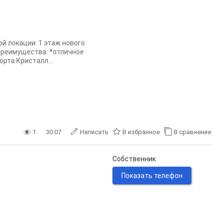
й локации: 1 этаж нового
преимущества: *отличное
рта Кристалл....
1
30.07
Написать
В избранное
В сравнение
Собственник
Показать телефон