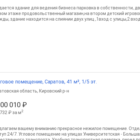
дается здание для ведения бизнеса парковка в собственности, дв
вом этаже продовольственный магазин,на втором детский игровой
ды, здание находится на слиянии двух улиц ,1вход с улицы,2 входа
говое помещение, Саратов, 41 м², 1/5 эт.
атовская область
,
Кировский р-н
000 010 ₽
2
732 ₽ за м
длагаем вашему вниманию прекрасное нежилое помещение. Отдел
туп 24/7. Угловое помещение на улицах Университетская - Больша
ественного транспорта. Удобная транспортная развязка, перед п