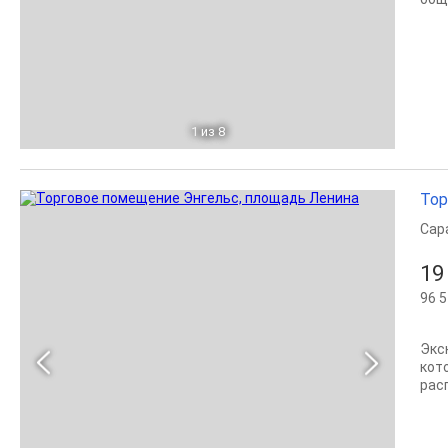
1
из 8
Тор
Сар
19
96 5
Экс
кот
рас