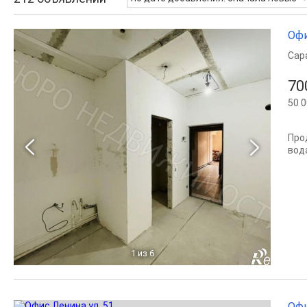
Офи
Сар
70
50 0
Про
вод
1
из 6
Офи