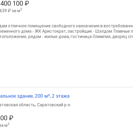
 400 100 ₽
2
639 ₽ за м
дам отличное помещение свободного назначения в востребованно
ременного дома - ЖК Аристократ, застройщик - Шэлдом. Главные 
тоположение, рядом - жилые дома, гостиница Олимпия, дворец спо
ельное здание, 200 м², 2 этажа
атовская область
,
Саратовский р-н
000 ₽
2
за м