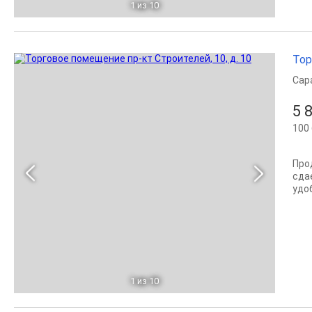
1
из 10
Тор
Сар
5 
100 
Про
сда
удоб
1
из 10