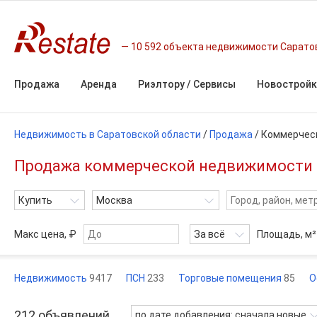
10 592 объекта недвижимости Сарато
Продажа
Аренда
Риэлтору / Сервисы
Новостройк
Недвижимость в Саратовской области
/
Продажа
/
Коммерчес
Продажа коммерческой недвижимости 
Купить
Москва
Макс цена, ₽
За всё
Площадь,
м²
Недвижимость
9417
ПСН
233
Торговые помещения
85
О
212
объявлений
по дате добавления: сначала новые