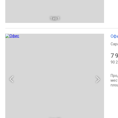
1
из 1
Офи
Сар
7 
90 2
Про
мес
пло