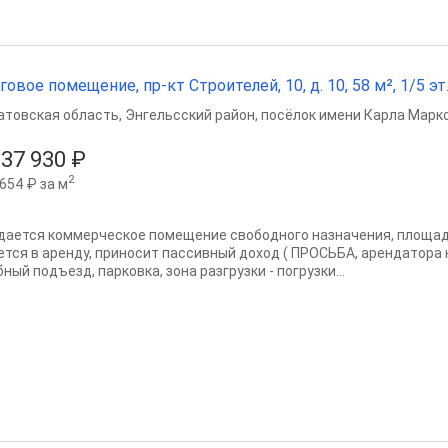
говое помещение, пр-кт Строителей, 10, д. 10, 58 м², 1/5 эт
атовская область
,
Энгельсский район
,
посёлок имени Карла Марк
837 930 ₽
2
654 ₽ за м
дается коммерческое помещение свободного назначения, площадь
ется в аренду, приносит пассивный доход ( ПРОСЬБА, арендатора не
ный подъезд, парковка, зона разгрузки - погрузки...