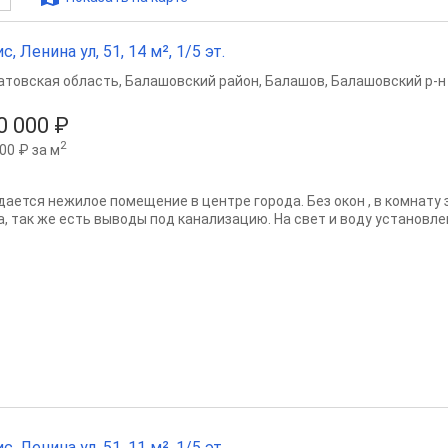
с, Ленина ул, 51, 14 м², 1/5 эт.
атовская область
,
Балашовский район
,
Балашов
,
Балашовский р-н
0 000 ₽
2
00 ₽ за м
дается нежилое помещение в центре города. Без окон , в комнату 
а, так же есть выводы под канализацию. На свет и воду установл
с, Ленина ул, 51, 11 м², 1/5 эт.