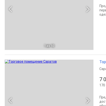
Про
пер
одеж
1
из 10
Тор
Сар
7 
170 
Пре
дос
общ