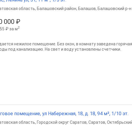
атовская область
,
Балашовский район
,
Балашов
,
Балашовский р-н
0 000 ₽
2
55 ₽ за м
дается нежилое помещение. Без окон, в комнату заведена горячая,
оды под канализацию. На свет и воду установлены счетчики.
говое помещение, ул Набережная, 18, д. 18, 94 м², 1/10 эт.
атовская область
,
Городской округ Саратов
,
Саратов
,
Октябрьский