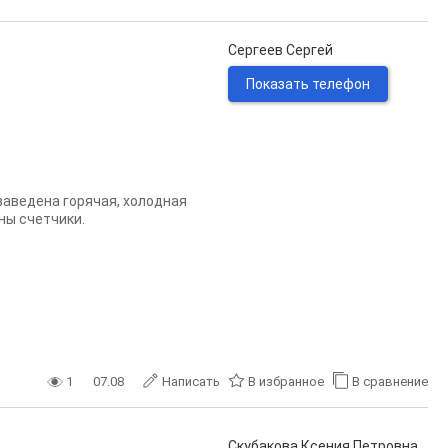
Сергеев Сергей
Показать телефон
заведена горячая, холодная
ены счетчики.
1
07.08
Написать
В избранное
В сравнение
Скубакова Ксения Петровна