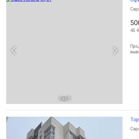
Сар
50
45 4
Про
выв
1
из 7
Тор
Сар