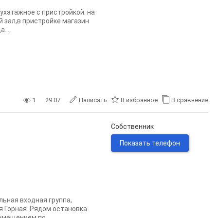
ухэтажное с пристройкой: на
 зал,в пристройке магазин
...
1
29.07
Написать
В избранное
В сравнение
Собственник
Показать телефон
ьная входная группа,
я Горная. Рядом остановка
омещением по...