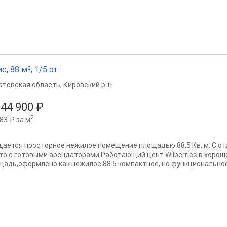
с, 88 м², 1/5 эт.
атовская область
,
Кировский р-н
944 900 ₽
2
83 ₽ за м
дается просторное нежилое помещение площадью 88,5 Кв. м. С о
то с готовыми арендаторами Работающий цент Wilberries в хорош
щадь,оформлено как нежилое 88.5 компактное, но функциональное