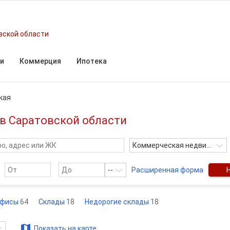
вской области
и
Коммерция
Ипотека
кая
в Саратовской области
Коммерческая недвижимос
--
Расширенная форма
фисы
64
Склады
18
Недорогие склады
18
Показать на карте