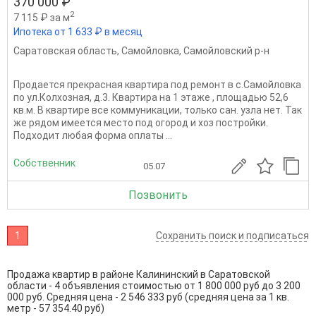
370 000 ₽
2
7 115 ₽ за м
Ипотека от 1 633 ₽ в месяц
Саратовская область
,
Самойловка
,
Самойловский р-н
Продается прекрасная квартира под ремонт в с.Самойловка
по ул.Колхозная, д.3. Квартира на 1 этаже , площадью 52,6
кв.м. В квартире все коммуникации, только сан. узла нет. Так
же рядом имеется место под огород и хоз постройки.
Подходит любая форма оплаты ...
Собственник
05.07
Позвонить
1
Сохранить поиск и подписаться
Продажа квартир в районе Калининский в Саратовской
области - 4 объявления стоимостью от 1 800 000 руб до 3 200
000 руб. Средняя цена - 2 546 333 руб (средняя цена за 1 кв.
метр - 57 354.40 руб)