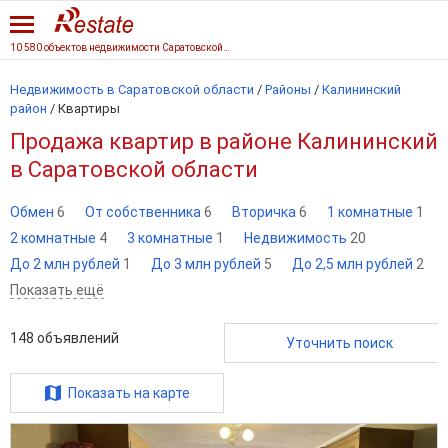
10 580 объектов недвижимости Саратовской области
Недвижимость в Саратовской области
/
Районы
/
Калининский
район
/
Квартиры
Продажа квартир в районе Калининский
в Саратовской области
Обмен
6
От собственника
6
Вторичка
6
1 комнатные
1
2 комнатные
4
3 комнатные
1
Недвижимость
20
До 2 млн рублей
1
До 3 млн рублей
5
До 2,5 млн рублей
2
Показать ещё
148
объявлений
Уточнить поиск
Показать на карте