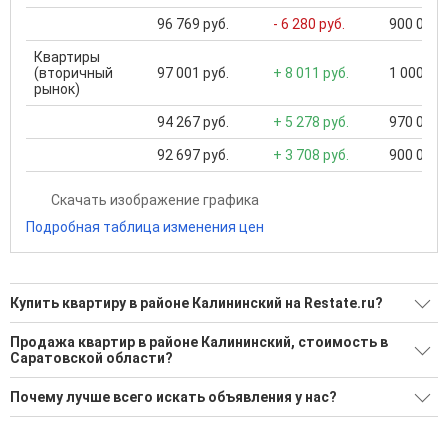
96 769 руб.
- 6 280 руб.
900 000 .
Квартиры
(вторичный
97 001 руб.
+ 8 011 руб.
1 000 000
рынок)
94 267 руб.
+ 5 278 руб.
970 000 .
92 697 руб.
+ 3 708 руб.
900 000 .
Скачать изображение графика
Подробная таблица изменения цен
Купить квартиру в районе Калининский на Restate.ru?
Поможем Купить квартиру в районе Калининский?
Продажа квартир в районе Калининский, стоимость в
Саратовской области?
4 актуальных и проверенных объявления
Минимальная цена: 1 800 000 Р. Максимальная цена: 3 200
Воспользуйтесь нашим поиском по новостройкам, для
Почему лучше всего искать объявления у нас?
000 Р; Средняя: 2 546 333 Р
подбора подходящего вам варианта
Все объявления проверены и проходят строгую
Средняя цена за м2: 57 354 Р
'Сохраните результаты поиска и возвращайтесь к нему,
модерацию