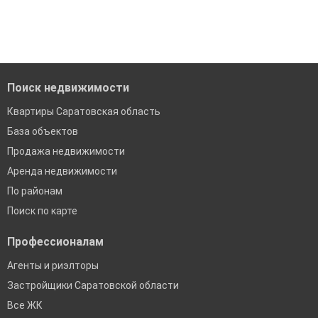
когда это будет нужно'
Удобный поиск, есть подписка на новые объявления
Помогаем с подбором выгодных ипотечных программ в
банках в Саратовской области
Поиск недвижимости
Квартиры Саратовская область
База объектов
Продажа недвижимости
Аренда недвижимости
По районам
Поиск по карте
Профессионалам
Агенты и риэлторы
Застройщики Саратовской области
Все ЖК