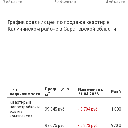
3 объекта
5 объектов
4 объекта
График средних цен по продаже квартир в
Калининском районе в Саратовской области
Средн. цена
Тип
Изменение с
Разброс
2
недвижимости
21.04.2026
м
Квартиры в
новостройках и
99 345 руб.
- 3 704 руб.
1 000 000
жилых
комплексах
97 676 руб.
- 5 373 руб.
970 000 .