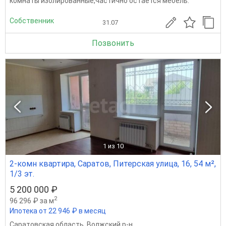
комнаты изолированные,частично остается мебель.
Собственник
31.07
Позвонить
1
из 10
2-комн квартира, Саратов, Питерская улица, 16, 54 м²,
1/3 эт.
5 200 000 ₽
2
96 296 ₽ за м
Ипотека от 22 946 ₽ в месяц
Саратовская область
,
Волжский р-н