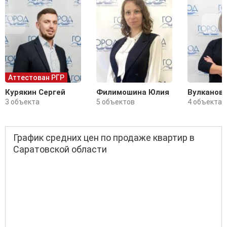
Аттестован РГР
Курякин Сергей
Филимошина Юлия
Вулканов
3 объекта
5 объектов
4 объекта
График средних цен по продаже квартир в
Саратовской области