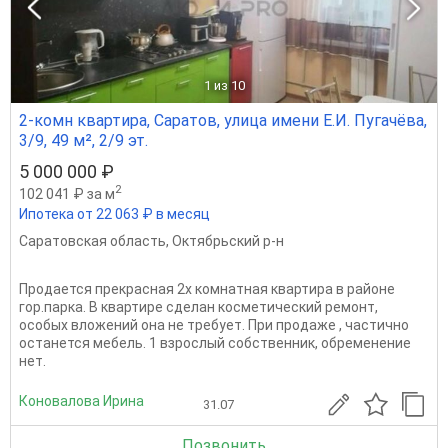
1
из 10
2-комн квартира, Саратов, улица имени Е.И. Пугачёва,
3/9, 49 м², 2/9 эт.
5 000 000 ₽
2
102 041 ₽ за м
Ипотека от 22 063 ₽ в месяц
Саратовская область
,
Октябрьский р-н
Продается прекрасная 2х комнатная квартира в районе
гор.парка. В квартире сделан косметический ремонт,
особых вложений она не требует. При продаже , частично
останется мебель. 1 взрослый собственник, обременение
нет.
Коновалова Ирина
31.07
Позвонить