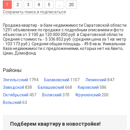
1
2
3
4
5
...
20
Сохранить поиск и подписаться
Продажа квартир - в базе недвижимости Саратовской области
1291 объявление по продаже с подробным описанием и фото
объектов от
3 100
до
120 000 000
руб. в Саратовской области.
Средняя стоимость - 5 336 852 руб. (средняя цена за 1 кв. метр
- 103 173 руб.). Средняя общая площадь - 49.8 кв.м. Уникальная
база недвижимости с предложениями, которых нет на Авито,
Циан, Домофонд.
Районы
Энгельсский
1794
Балаковский
1107
Ленинский
847
Заводской
838
Балашовский
668
Кировский
586
Октябрьский
457
Волжский
370
Фрунзенский
200
Вольский
63
Подберем квартиру в новостройке!