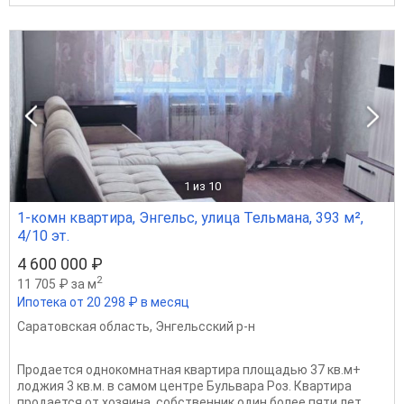
1
из 10
1-комн квартира, Энгельс, улица Тельмана, 393 м²,
4/10 эт.
4 600 000 ₽
2
11 705 ₽ за м
Ипотека от 20 298 ₽ в месяц
Саратовская область
,
Энгельсский р-н
Продается однокомнатная квартира площадью 37 кв.м+
лоджия 3 кв.м. в самом центре Бульвара Роз. Квартира
продается от хозяина, собственник один более пяти лет,