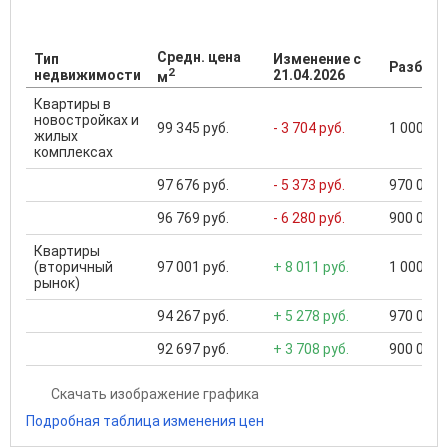
Средн. цена
Тип
Изменение с
Разброс
2
недвижимости
21.04.2026
м
Квартиры в
новостройках и
99 345 руб.
- 3 704 руб.
1 000 000
жилых
комплексах
97 676 руб.
- 5 373 руб.
970 000 .
96 769 руб.
- 6 280 руб.
900 000 .
Квартиры
(вторичный
97 001 руб.
+ 8 011 руб.
1 000 000
рынок)
94 267 руб.
+ 5 278 руб.
970 000 .
92 697 руб.
+ 3 708 руб.
900 000 .
Скачать изображение графика
Подробная таблица изменения цен