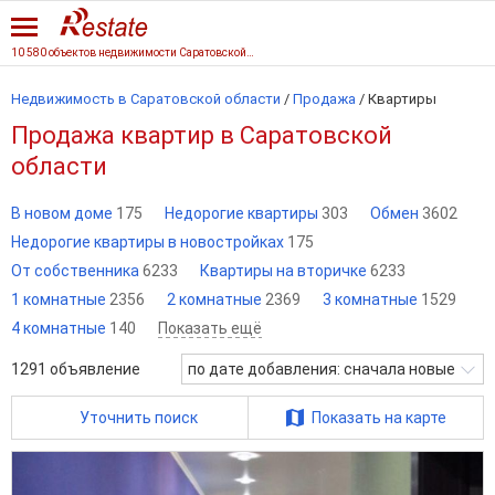
10 580 объектов недвижимости Саратовской области
Недвижимость в Саратовской области
/
Продажа
/
Квартиры
Продажа квартир в Саратовской
области
В новом доме
175
Недорогие квартиры
303
Обмен
3602
Недорогие квартиры в новостройках
175
От собственника
6233
Квартиры на вторичке
6233
1 комнатные
2356
2 комнатные
2369
3 комнатные
1529
4 комнатные
140
Показать ещё
1291
объявление
по дате добавления: сначала новые
Уточнить поиск
Показать на карте