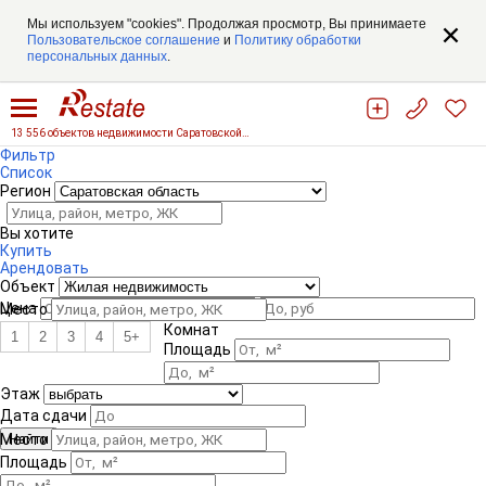
Мы используем "cookies". Продолжая просмотр, Вы принимаете
Пользовательское соглашение
и
Политику обработки
персональных данных
.
13 556 объектов недвижимости Саратовской области
Фильтр
Список
Регион
Вы хотите
Купить
Арендовать
Объект
Цена
Место
Комнат
1
2
3
4
5+
Площадь
Этаж
Дата сдачи
Место
Площадь