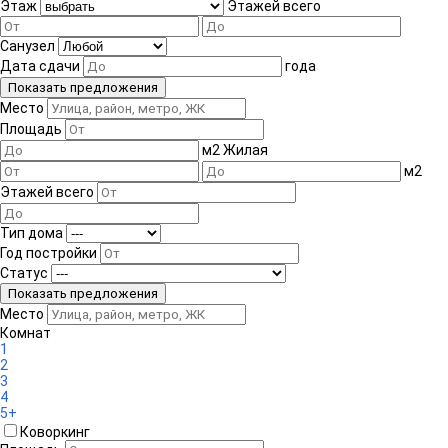
Этаж
Этажей всего
Санузел
Дата сдачи
года
Место
Площадь
м
2
Жилая
м
2
Этажей всего
Тип дома
Год постройки
Статус
Место
Комнат
1
2
3
4
5+
Коворкинг