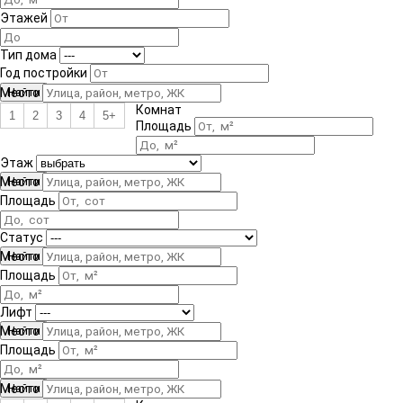
Этажей
Тип дома
Год постройки
Место
Комнат
1
2
3
4
5+
Площадь
Этаж
Место
Площадь
Статус
Место
Площадь
Лифт
Место
Площадь
Место