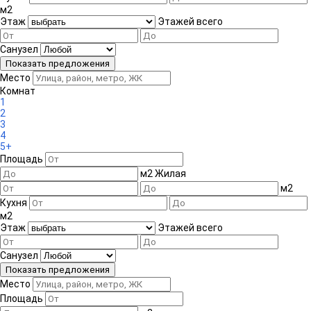
м
2
Этаж
Этажей всего
Санузел
Место
Комнат
1
2
3
4
5+
Площадь
м
2
Жилая
м
2
Кухня
м
2
Этаж
Этажей всего
Санузел
Место
Площадь