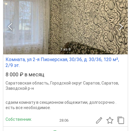
1
из 8
Комната, ул 2-я Пионерская, 30/36, д. 30/36, 120 м²,
2/9 эт.
8 000 ₽ в месяц
Саратовская область
,
Городской округ Саратов
,
Саратов
,
Заводской р-н
сдаем комнату в секционном общежитии, долгосрочно .
есть все необходимое.
Собственник
28.06