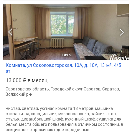
1
из 9
Комната, ул Соколовогорская, 10А, д. 10А, 13 м², 4/5
эт.
13 000 ₽ в месяц
Саратовская область
,
Городской округ Саратов
,
Саратов
,
Волжский р-н
Чистая, светлая, уютная комната 13 метров. машинка
стиральная, холодильник, микроволновка, чайник. стол,
стулья, диван,большой шкаф, кухонный шкаф,сушилка для
белья. места общего пользования в отличном состоянии. в
секции всего проживают две порядочные...