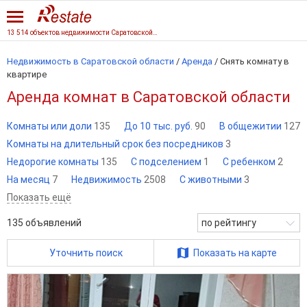
13 514 объектов недвижимости Саратовской области
Недвижимость в Саратовской области
/
Аренда
/
Снять комнату в
квартире
Аренда комнат в Саратовской области
Комнаты или доли
135
До 10 тыс. руб.
90
В общежитии
127
Комнаты на длительный срок без посредников
3
Недорогие комнаты
135
С подселением
1
С ребенком
2
На месяц
7
Недвижимость
2508
С животными
3
Показать ещё
135
объявлений
по рейтингу
Уточнить поиск
Показать на карте