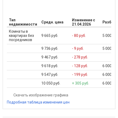
Тип
Изменение с
Средн. цена
Разброс
недвижимости
21.04.2026
Комнаты в
квартирах без
9 665 руб.
- 80 руб.
5 000 ...
посредников
9 736 руб.
- 9 руб.
5 000 ...
9 467 руб.
- 278 руб.
9 618 руб.
- 128 руб.
6 000 ...
9 547 руб.
- 199 руб.
6 000 ...
10 050 руб.
+ 305 руб.
6 000 ...
Скачать изображение графика
Подробная таблица изменения цен