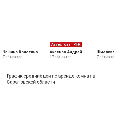
Аттестован РГР
Чашина Кристина
Аксенов Андрей
Шмелева 
7 объектов
17 объектов
7 объектов
График средних цен по аренде комнат в
Саратовской области