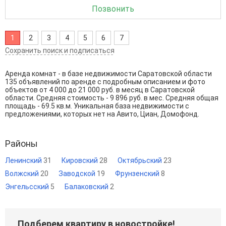
Позвонить
1
2
3
4
5
6
7
Сохранить поиск и подписаться
Аренда комнат - в базе недвижимости Саратовской области
135 объявлений по аренде с подробным описанием и фото
объектов от
4 000
до
21 000
руб. в месяц в Саратовской
области. Средняя стоимость - 9 896 руб. в мес. Средняя общая
площадь - 69.5 кв.м. Уникальная база недвижимости с
предложениями, которых нет на Авито, Циан, Домофонд.
Районы
Ленинский
31
Кировский
28
Октябрьский
23
Волжский
20
Заводской
19
Фрунзенский
8
Энгельсский
5
Балаковский
2
Подберем квартиру в новостройке!