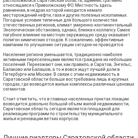
расположилась Саратовская область, административно
относящаяся к Приволжскому ФО. Местность здесь
равнинная, в недрах которой находится немало
месторождений нефти, газа и других полезных ископаемых.
Погодные условия типичные для большого количества
отечественных регионов, климат умеренно-континентальный.
Экологическая обстановка, однако, близка к коллапсу. Самое
пагубное влияние на местную окружающую среду оказывает
полигон химических отходов. К сожалению, эффективные
кампании по улучшению ситуации сегодня не проводятся.
Население региона уменьшается, традиционно наиболее
активными переселенцами являются граждане из небольших
поселений. Переезжают они, как правило, в Саратов, Энгельс,
Балаково или Балашов, а то и вовсе ищут лучшей доли в
Петербурге или Москве. В связи с этим недвижимость в
Саратовской области больше востребована лишь в крупных
городах, где возводятся жилые комплексы различных ценовых
сегментов.
Стоит отметить, что в главных населенных пунктах локации
возводится довольно большой объем жилой недвижимости,
Саратовская область сегодня является площадкой для
реализации программ по строительству муниципального
жилья и реновации ветхих корпусов.
Лучшие риэлторы Саратовской области