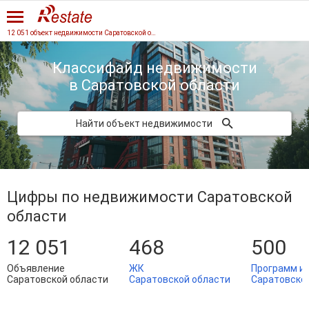
12 051 объект недвижимости Саратовской области
Классифайд недвижимости
в Саратовской области
Найти объект недвижимости
Цифры по недвижимости Саратовской
области
12 051
468
500
Объявление
ЖК
Программ и
Саратовской области
Саратовской области
Саратовско