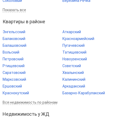
Соколовый
Березина Речка
Показать все
Квартиры в районе
Энгельсский
Аткарский
Балаковский
Красноармейский
Балашовский
Пугачевский
Вольский
Татищевский
Петровский
Новоузенский
Ртищевский
Советский
Саратовский
Хвалынский
Марксовский
Калининский
Ершовский
Аркадакский
Краснокутский
Базарно-Карабулакский
Вся недвижимость по районам
Недвижимость у ЖД