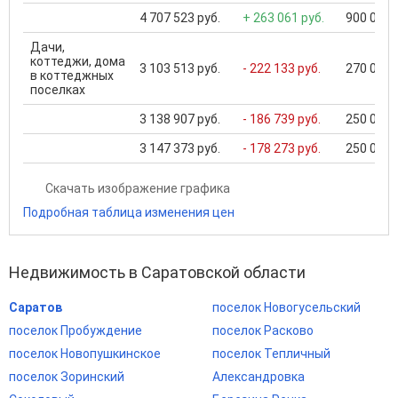
4 707 523 руб.
+ 263 061 руб.
900 000 .
Дачи,
коттеджи, дома
3 103 513 руб.
- 222 133 руб.
270 000 .
в коттеджных
поселках
3 138 907 руб.
- 186 739 руб.
250 000 .
3 147 373 руб.
- 178 273 руб.
250 000 .
Скачать изображение графика
Подробная таблица изменения цен
Недвижимость в Саратовской области
Саратов
поселок Новогусельский
поселок Пробуждение
поселок Расково
поселок Новопушкинское
поселок Тепличный
поселок Зоринский
Александровка