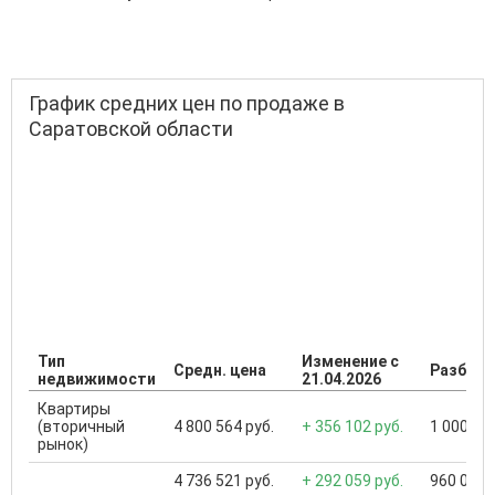
График средних цен по продаже в
Саратовской области
Тип
Изменение с
Средн. цена
Разброс
недвижимости
21.04.2026
Квартиры
(вторичный
4 800 564 руб.
+ 356 102 руб.
1 000 000
рынок)
4 736 521 руб.
+ 292 059 руб.
960 000 .