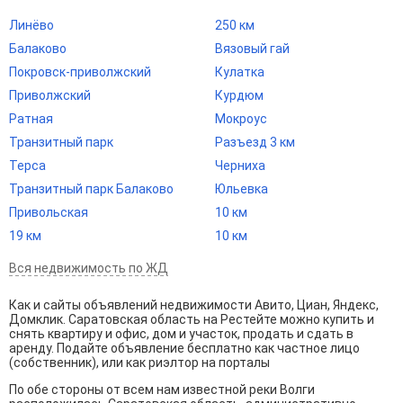
Линёво
250 км
Балаково
Вязовый гай
Покровск-приволжский
Кулатка
Приволжский
Курдюм
Ратная
Мокроус
Транзитный парк
Разъезд 3 км
Терса
Черниха
Транзитный парк Балаково
Юльевка
Привольская
10 км
19 км
10 км
Вся недвижимость по ЖД
Как и сайты объявлений недвижимости Авито, Циан, Яндекс,
Домклик. Саратовская область на Рестейте можно купить и
снять квартиру и офис, дом и участок, продать и сдать в
аренду. Подайте объявление бесплатно как частное лицо
(собственник), или как риэлтор на порталы
По обе стороны от всем нам известной реки Волги