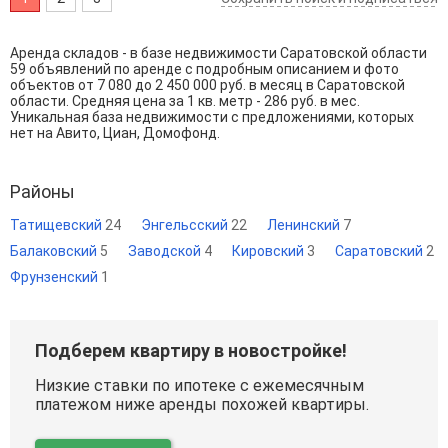
Аренда складов - в базе недвижимости Саратовской области
59 объявлений по аренде с подробным описанием и фото
объектов от
7 080
до
2 450 000
руб. в месяц в Саратовской
области. Средняя цена за 1 кв. метр - 286 руб. в мес.
Уникальная база недвижимости с предложениями, которых
нет на Авито, Циан, Домофонд.
Районы
Татищевский
24
Энгельсский
22
Ленинский
7
Балаковский
5
Заводской
4
Кировский
3
Саратовский
2
Фрунзенский
1
Подберем квартиру в новостройке!
Низкие ставки по ипотеке с ежемесячным
платежом ниже аренды похожей квартиры.