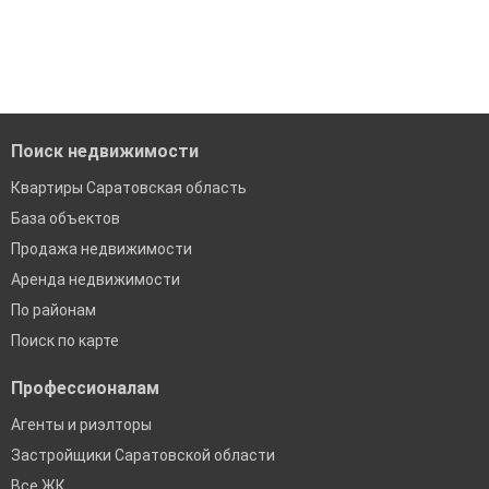
модерацию
Воспользуйтесь нашим поиском по новостройкам, для
подбора подходящего вам варианта
Удобный поиск, есть подписка на новые объявления
'Сохраните результаты поиска и возвращайтесь к нему,
Помогаем с подбором выгодных ипотечных программ в
когда это будет нужно'
банках в Саратовской области
Поиск недвижимости
Квартиры Саратовская область
База объектов
Продажа недвижимости
Аренда недвижимости
По районам
Поиск по карте
Профессионалам
Агенты и риэлторы
Застройщики Саратовской области
Все ЖК