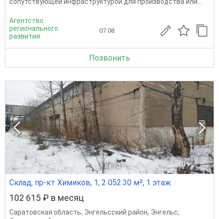
сопутствующей инфраструктурой для производства или...
Агентство
регионального
07.08
развития
Позвонить
1
из 10
Склад, пр-кт Химиков, 1, 2 052.30 м², 1 этаж
102 615 ₽ в месяц
Саратовская область
,
Энгельсский район
,
Энгельс
,