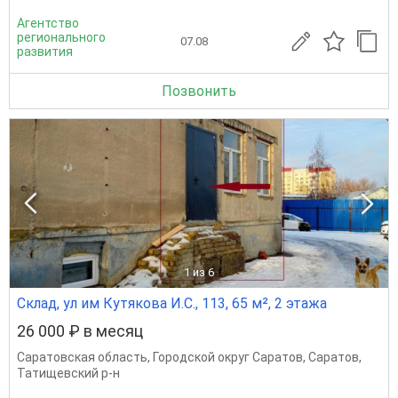
Агентство
регионального
07.08
развития
Позвонить
1
из 6
Склад, ул им Кутякова И.С., 113, 65 м², 2 этажа
26 000 ₽ в месяц
Саратовская область
,
Городской округ Саратов
,
Саратов
,
Татищевский р-н