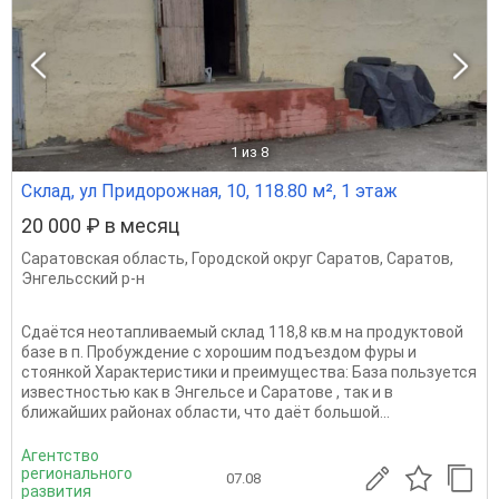
1
из 8
Склад, ул Придорожная, 10, 118.80 м², 1 этаж
20 000 ₽ в месяц
Саратовская область
,
Городской округ Саратов
,
Саратов
,
Энгельсский р-н
Сдаётся неотапливаемый склад 118,8 кв.м на продуктовой
базе в п. Пробуждение с хорошим подъездом фуры и
стоянкой Характеристики и преимущества: База пользуется
известностью как в Энгельсе и Саратове , так и в
ближайших районах области, что даёт большой...
Агентство
регионального
07.08
развития