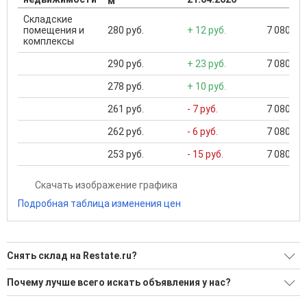
м
Складские
помещения и
280 руб.
+ 12 руб.
7 080 ...
комплексы
290 руб.
+ 23 руб.
7 080 ...
278 руб.
+ 10 руб.
261 руб.
- 7 руб.
7 080 ...
262 руб.
- 6 руб.
7 080 ...
253 руб.
- 15 руб.
7 080 ...
Скачать изображение графика
Подробная таблица изменения цен
Снять склад на Restate.ru?
Ищите, как Снять склад?
Почему лучше всего искать объявления у нас?
59 актуальных и проверенных объявлений
Все объявления проверены и проходят строгую