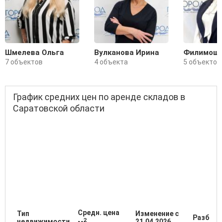
Шмелева Ольга
Вулканова Ирина
Филимоши
7 объектов
4 объекта
5 объектов
График средних цен по аренде складов в
Саратовской области
Средн. цена
Тип
Изменение с
Разброс
2
недвижимости
21.04.2026