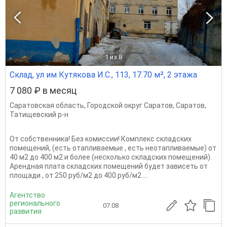
1
из 8
Склад, ул им Кутякова И.С., 113, 17.70 м², 2 этажа
7 080 ₽ в месяц
Саратовская область
,
Городской округ Саратов
,
Саратов
,
Татищевский р-н
От собственника! Без комиссии! Комплекс складских
помещений, (есть отапливаемые , есть неотапливаемые) от
40 м2 до 400 м2 и более (несколько складских помещений).
Арендная плата складских помещений будет зависеть от
площади , от 250 руб/м2 до 400 руб/м2 ...
Агентство
регионального
07.08
развития