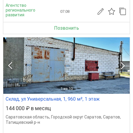
Агентство
регионального
07.08
развития
Позвонить
1
из 10
Склад, ул Универсальная, 1, 960 м², 1 этаж
144 000 ₽ в месяц
Саратовская область
,
Городской округ Саратов
,
Саратов
,
Татищевский р-н