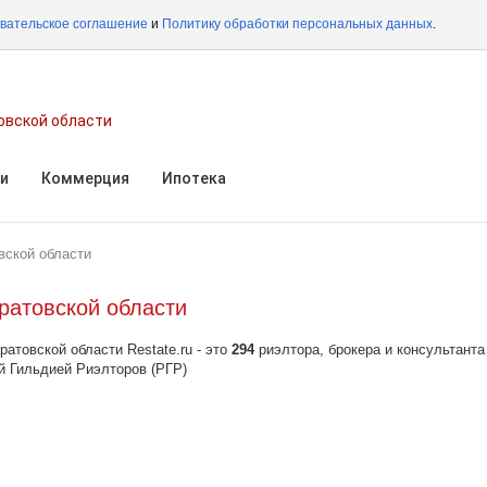
вательское соглашение
и
Политику обработки персональных данных
.
овской области
и
Коммерция
Ипотека
вской области
ратовской области
товской области Restate.ru - это
294
риэлтора, брокера и консультанта
й Гильдией Риэлторов (РГР)