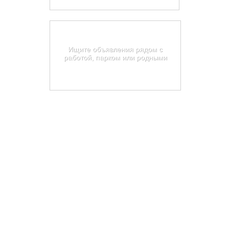
Карта недвижимости
Саратовской области
Ищите объявления рядом с
работой, парком или родными
Найти на карте