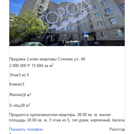
1
из 5
Продажа 1-комн квартиры Степная ул, 49
2
2 800 000
Р
73 684 за м
Этаж
3 из 5
Комнат
1
2
Жилая
18 м
2
S общ
38 м
Продается однокомнатная квартира, 38.00 кв. м, жилая
площадь 18.00 кв. м, 3 этаж из 5, тип дома: кирпичный, балкон
Показать телефон
Риэлтор