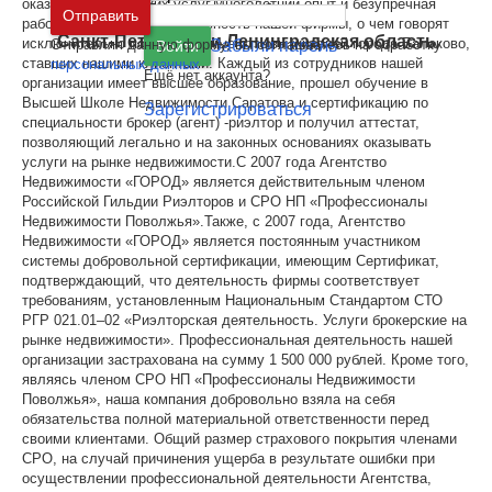
оказание риэлторских услуг.Многолетний опыт и безупречная
Москва
и
Московская область
Отправить
работа доказали состоятельность нашей фирмы, о чем говорят
Санкт-Петербург
и
Ленинградская область
исключительно положительные отзывы жителей города Балаково,
Отправляя данную форму, вы соглашаетесь на обработку
Забыли пароль
Войти
ставших нашими клиентами. Каждый из сотрудников нашей
персональных данных
Ещё нет аккаунта?
организации имеет высшее образование, прошел обучение в
Высшей Школе Недвижимости Саратова и сертификацию по
Зарегистрироваться
специальности брокер (агент) -риэлтор и получил аттестат,
позволяющий легально и на законных основаниях оказывать
услуги на рынке недвижимости.С 2007 года Агентство
Недвижимости «ГОРОД» является действительным членом
Российской Гильдии Риэлторов и СРО НП «Профессионалы
Недвижимости Поволжья».Также, с 2007 года, Агентство
Недвижимости «ГОРОД» является постоянным участником
системы добровольной сертификации, имеющим Сертификат,
подтверждающий, что деятельность фирмы соответствует
требованиям, установленным Национальным Стандартом СТО
РГР 021.01–02 «Риэлторская деятельность. Услуги брокерские на
рынке недвижимости». Профессиональная деятельность нашей
организации застрахована на сумму 1 500 000 рублей. Кроме того,
являясь членом СРО НП «Профессионалы Недвижимости
Поволжья», наша компания добровольно взяла на себя
обязательства полной материальной ответственности перед
своими клиентами. Общий размер страхового покрытия членами
СРО, на случай причинения ущерба в результате ошибки при
осуществлении профессиональной деятельности Агентства,