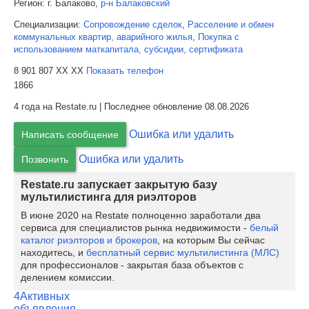
Регион:
г. Балаково,
р-н Балаковский
Специализации:
Сопровождение сделок
,
Расселение и обмен
коммунальных квартир, аварийного жилья
,
Покупка с
использованием маткапитала, субсидии, сертификата
8 901 807 XX XX
Показать телефон
1866
4 года на Restate.ru | Последнее обновление 08.08.2026
Ошибка или удалить
Написать сообщение
Ошибка или удалить
Позвонить
Restate.ru запускает закрытую базу
мультилистинга для риэлторов
В июне 2020 на Restate полноценно заработали два
сервиса для специалистов рынка недвижимости -
белый
каталог риэлторов и брокеров
, на которым Вы сейчас
находитесь, и
бесплатный сервис мультилистинга (МЛС)
для профессионалов - закрытая база объектов с
делением комиссии.
4
Активных
объявления