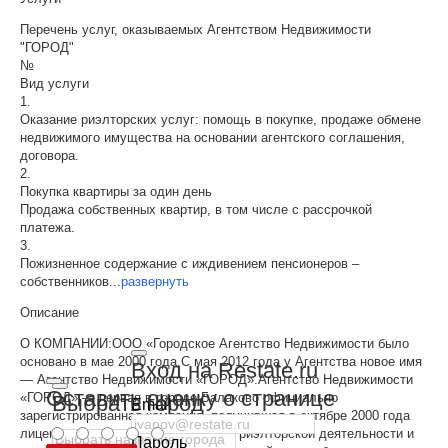
Перечень услуг, оказываемых Агентством Недвижимости
"ГОРОД"
№
Вид услуги
1.
Оказание риэлторских услуг: помощь в покупке, продаже обмене
недвижимого имущества на основании агентского соглашения,
договора.
2.
Покупка квартиры за один день
Продажа собственных квартир, в том числе с рассрочкой
платежа.
3.
Пожизненное содержание с иждивением пенсионеров –
собственников
...
развернуть
Описание
О КОМПАНИИ:ООО «Городское Агентство Недвижимости было
основано в мае 2000 года.С мая 2012 года у Агентства новое имя
Вход на Restate.ru
— Агентство Недвижимости «ГОРОД».Агентство Недвижимости
Оставить оценку о странице
«ГОРОД» — первая в городе Балаково официально
Выбрать город
Email
зарегистрированная компания, получившая в октябре 2000 года
лицензию на право осуществления риэлторской деятельности и
Пароль