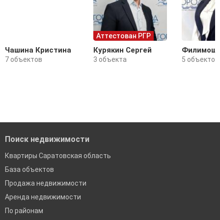
Аттестован РГР
Чашина Кристина
Курякин Сергей
Филимоши
7 объектов
3 объекта
5 объектов
Поиск недвижимости
Квартиры Саратовская область
База объектов
Продажа недвижимости
Аренда недвижимости
По районам