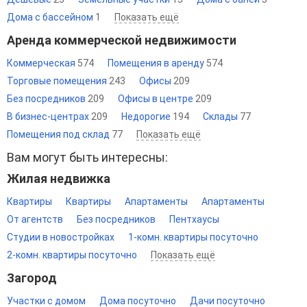
Дома с бассейном
1
Показать ещё
Аренда коммерческой недвижимости
Коммерческая
574
Помещения в аренду
574
Торговые помещения
243
Офисы
209
Без посредников
209
Офисы в центре
209
В бизнес-центрах
209
Недорогие
194
Склады
77
Помещения под склад
77
Показать ещё
Вам могут быть интересны:
Жилая недвижка
Квартиры
Квартиры
Апартаменты
Апартаменты
От агентств
Без посредников
Пентхаусы
Студии в новостройках
1-комн. квартиры посуточно
2-комн. квартиры посуточно
Показать ещё
Загород
Участки с домом
Дома посуточно
Дачи посуточно