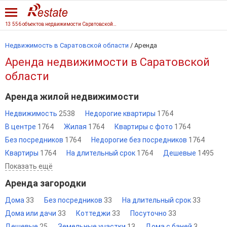
13 556 объектов недвижимости Саратовской области
Недвижимость в Саратовской области
/
Аренда
Аренда недвижимости в Саратовской
области
Аренда жилой недвижимости
Недвижимость
2538
Недорогие квартиры
1764
В центре
1764
Жилая
1764
Квартиры с фото
1764
Без посредников
1764
Недорогие без посредников
1764
Квартиры
1764
На длительный срок
1764
Дешевые
1495
Показать ещё
Аренда загородки
Дома
33
Без посредников
33
На длительный срок
33
Дома или дачи
33
Коттеджи
33
Посуточно
33
Дешевые
25
Земельные участки
13
Дома с баней
3