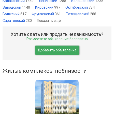
Балаковский
1449
Ленинский
1288
Балашовский
1238
Заводской
1140
Кировский
997
Октябрьский
734
Волжский
617
Фрунзенский
361
Татищевский
288
Саратовский
230
Показать ещё
Хотите сдать или продать недвижимость?
Разместите объявление бесплатно
Добавить объявление
Жилые комплексы поблизости