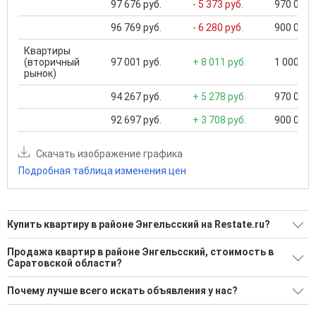
97 676 руб.
- 5 373 руб.
970 000 .
96 769 руб.
- 6 280 руб.
900 000 .
Квартиры
(вторичный
97 001 руб.
+ 8 011 руб.
1 000 000
рынок)
94 267 руб.
+ 5 278 руб.
970 000 .
92 697 руб.
+ 3 708 руб.
900 000 .
Скачать изображение графика
Подробная таблица изменения цен
Купить квартиру в районе Энгельсский на Restate.ru?
Поможем Купить квартиру в районе Энгельсский?
Продажа квартир в районе Энгельсский, стоимость в
Саратовской области?
1163 актуальных и проверенных объявления
Минимальная цена: 3 100 Р. Максимальная цена: 120 000
Воспользуйтесь нашим поиском по новостройкам, для
Почему лучше всего искать объявления у нас?
000 Р; Средняя: 5 581 654 Р
подбора подходящего вам варианта
Все объявления проверены и проходят строгую