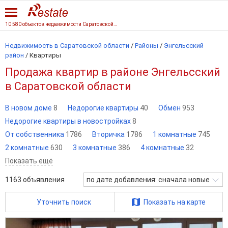
10 580 объектов недвижимости Саратовской области
Недвижимость в Саратовской области
/
Районы
/
Энгельсский
район
/
Квартиры
Продажа квартир в районе Энгельсский
в Саратовской области
В новом доме
8
Недорогие квартиры
40
Обмен
953
Недорогие квартиры в новостройках
8
От собственника
1786
Вторичка
1786
1 комнатные
745
2 комнатные
630
3 комнатные
386
4 комнатные
32
Показать ещё
1163
объявления
по дате добавления: сначала новые
Уточнить поиск
Показать на карте