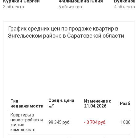
Курякин Сергей
Филимошина Юлия
Вулканов
3 объекта
5 объектов
4 объекта
График средних цен по продаже квартир в
Энгельсском районе в Саратовской области
Средн. цена
Тип
Изменение с
Разброс
2
недвижимости
21.04.2026
м
Квартиры в
новостройках и
99 345 руб.
- 3 704 руб.
1 000 000
жилых
комплексах