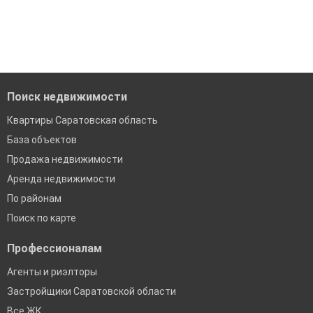
Средняя цена за м2: 107 943 Р
'Сохраните результаты поиска и возвращайтесь к нему,
модерацию
когда это будет нужно'
Удобный поиск, есть подписка на новые объявления
Помогаем с подбором выгодных ипотечных программ в
банках в Саратовской области
Поиск недвижимости
Квартиры Саратовская область
База объектов
Продажа недвижимости
Аренда недвижимости
По районам
Поиск по карте
Профессионалам
Агенты и риэлторы
Застройщики Саратовской области
Все ЖК