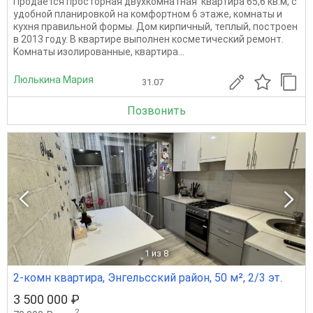
Продается просторная двухкомнатная квартира 65,6 кв.м, с
удобной планировкой на комфортном 6 этаже, комнаты и
кухня правильной формы. Дом кирпичный, теплый, построен
в 2013 году. В квартире выполнен косметический ремонт.
Kомнaты изoлирoвaнныe, квартира...
Люлькина Мария
31.07
Позвонить
1
из 8
2-комн квартира, Энгельсский район, 50 м², 2/3 эт.
3 500 000 ₽
2