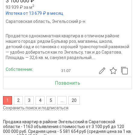
3 100 000 ₽
2
93 939 ₽ за м
Ипотека от 13 679 ₽ в месяц
Саратовская область
,
Энгельсский р-н
Продаётся однокомнатная квартира в отличном районе
нашего города: рядом Бульвар роз, магазины, школа,
детский сад и остановка с хорошей транспортной развязкой
— удобно добираться как по Энгельсу, так и до Саратова.
Площадь — 32,6 кв. м, санузел раздельный....
Собственник
31.07
Позвонить
1
2
3
4
5
...
20
Сохранить поиск и подписаться
Продажа квартир в районе Энгельсский в Саратовской
области - 1163 объявления стоимостью от 3 100 руб до 120
000 000 руб. Средняя цена - 5 581 654 руб (средняя цена за 1 кв.