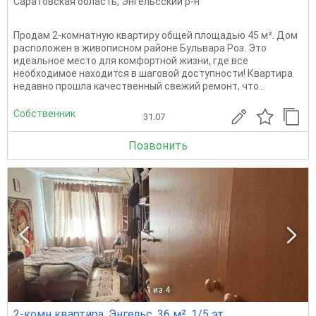
Саратовская область
,
Энгельсский р-н
Продам 2-комнатную квартиру общей площадью 45 м². Дом
расположен в живописном районе Бульвара Роз. Это
идеальное место для комфортной жизни, где все
необходимое находится в шаговой доступности! Квартира
недавно прошла качественный свежий ремонт, что...
Собственник
31.07
Позвонить
1
из 4
2-комн квартира, Энгельс, 36 м², 1/5 эт.