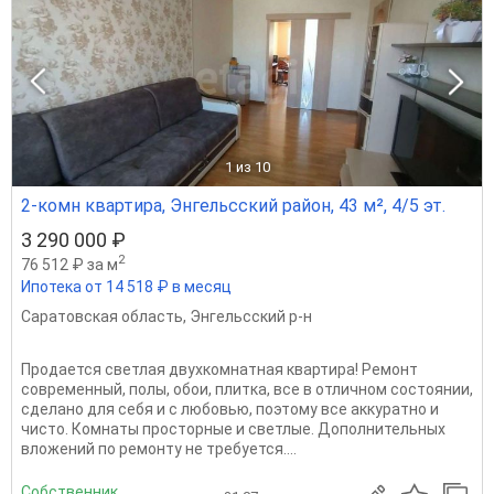
1
из 10
2-комн квартира, Энгельсский район, 43 м², 4/5 эт.
3 290 000 ₽
2
76 512 ₽ за м
Ипотека от 14 518 ₽ в месяц
Саратовская область
,
Энгельсский р-н
Продается светлая двухкомнатная квартира! Ремонт
современный, полы, обои, плитка, все в отличном состоянии,
сделано для себя и с любовью, поэтому все аккуратно и
чисто. Комнаты просторные и светлые. Дополнительных
вложений по ремонту не требуется....
Собственник