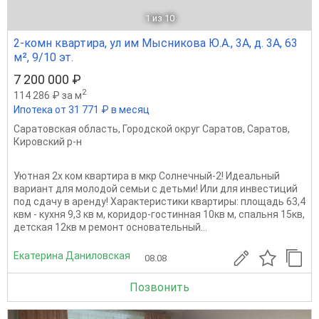
1
из 10
2-комн квартира, ул им Мысникова Ю.А., 3А, д. 3А, 63
м², 9/10 эт.
7 200 000 ₽
2
114 286 ₽ за м
Ипотека от 31 771 ₽ в месяц
Саратовская область
,
Городской округ Саратов
,
Саратов
,
Кировский р-н
Уютная 2х ком квартира в мкр Солнечный-2! Идеальный
вариант для молодой семьи с детьми! Или для инвестиций
под сдачу в аренду! Характеристики квартиры: площадь 63,4
квм - кухня 9,3 кв м, коридор-гостинная 10кв м, спальня 15кв,
детская 12кв м ремонт основательный...
Екатерина Даниловская
08.08
Позвонить