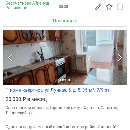
Бессчетнова Айкануш
08.08
Рафиковна
Позвонить
1
из 10
1-комн квартира, ул Лунная, 5, д. 5, 35 м², 7/9 эт.
20 000 ₽ в месяц
Саратовская область
,
Городской округ Саратов
,
Саратов
,
Ленинский р-н
Сдается на длительный срок 1 квартира район 2 дачной!