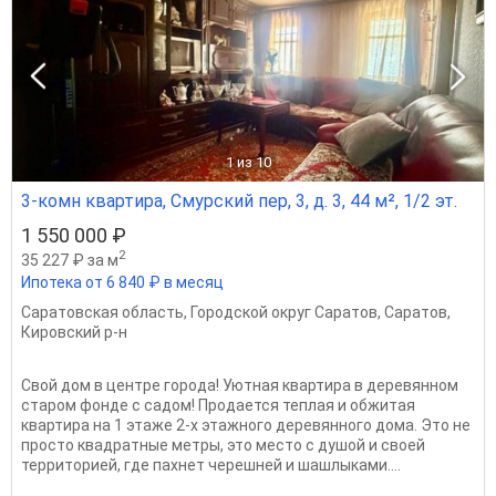
1
из 10
3-комн квартира, Смурский пер, 3, д. 3, 44 м², 1/2 эт.
1 550 000 ₽
2
35 227 ₽ за м
Ипотека от 6 840 ₽ в месяц
Саратовская область
,
Городской округ Саратов
,
Саратов
,
Кировский р-н
Свой дом в центре города! Уютная квартира в деревянном
старом фонде с садом! Продается теплая и обжитая
квартира на 1 этаже 2-х этажного деревянного дома. Это не
просто квадратные метры, это место с душой и своей
территорией, где пахнет черешней и шашлыками....