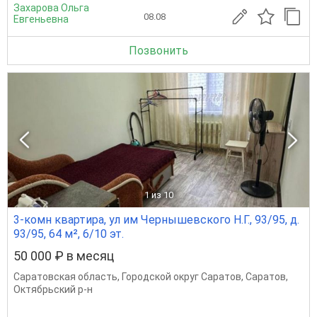
Захарова Ольга
08.08
Евгеньевна
Позвонить
1
из 10
3-комн квартира, ул им Чернышевского Н.Г., 93/95, д.
93/95, 64 м², 6/10 эт.
50 000 ₽ в месяц
Саратовская область
,
Городской округ Саратов
,
Саратов
,
Октябрьский р-н