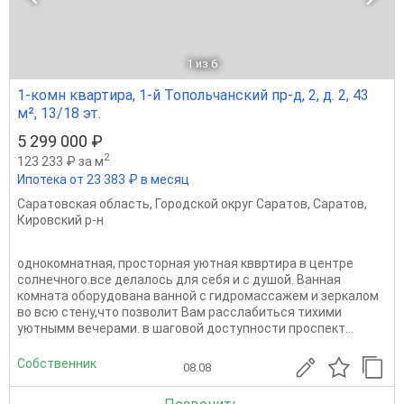
1
из 6
1-комн квартира, 1-й Топольчанский пр-д, 2, д. 2, 43
м², 13/18 эт.
5 299 000 ₽
2
123 233 ₽ за м
Ипотека от 23 383 ₽ в месяц
Саратовская область
,
Городской округ Саратов
,
Саратов
,
Кировский р-н
однокомнатная, просторная уютная кввртира в центре
солнечного.все делалось для себя и с душой. Ванная
комната оборудована ванной с гидромассажем и зеркалом
во всю стену,что позволит Вам расслабиться тихими
уютнымм вечерами. в шаговой доступности проспект...
Собственник
08.08