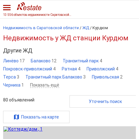
13 556 объектов недвижимости Саратовской области
Недвижимость в Саратовской области
/
ЖД
/
Курдюм
Недвижимость у ЖД станции Курдюм
Другие ЖД
Линёво
17
Балаково
12
Транзитный парк
4
Покровск-приволжский
4
Ратная
4
Приволжский
4
Терса
3
Транзитный парк Балаково
3
Привольская
2
Черниха
1
Показать ещё
80
объявлений
Уточнить поиск
Показать на карте