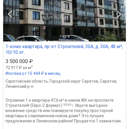
1
из 8
1-комн квартира, пр-кт Строителей, 30А, д. 30А, 48 м²,
10/10 эт.
3 500 000 ₽
2
72 917 ₽ за м
Ипотека от 15 444 ₽ в месяц
Саратовская область
,
Городской округ Саратов
,
Саратов
,
Ленинский р-н
Огромная 1-к квартира 47,6 м² в новом ЖК на проспекте
Строителей! (Евро-2 формат) ????️✨ Ищете выгодное
вложение средств или планируете покупку просторной
квартиры в современном новом доме? Это лучшее
предложение в Ленинском районе! Продается 1-комнатная...