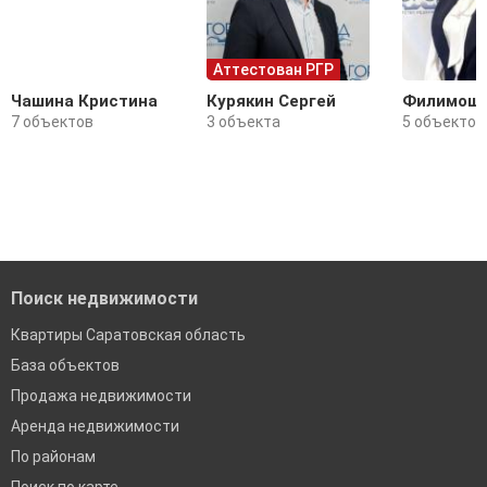
Аттестован РГР
Чашина Кристина
Курякин Сергей
Филимоши
7 объектов
3 объекта
5 объектов
Поиск недвижимости
Квартиры Саратовская область
База объектов
Продажа недвижимости
Аренда недвижимости
По районам