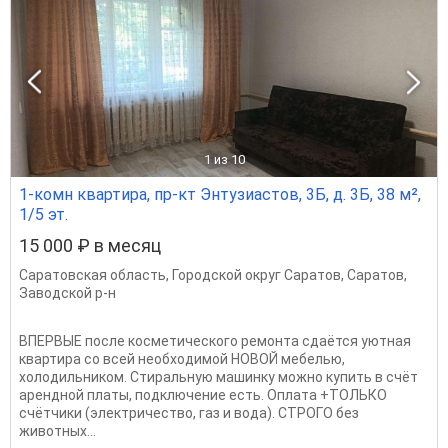
1
из 10
1-комн квартира, пр-кт Энтузиастов, 3Б, д. 3Б, 38 м²,
1/5 эт.
15 000 ₽ в месяц
Саратовская область
,
Городской округ Саратов
,
Саратов
,
Заводской р-н
ВПЕРВЫЕ после косметического ремонта сдаётся уютная
квартира со всей необходимой НОВОЙ мебелью,
холодильником. Стиральную машинку можно купить в счёт
арендной платы, подключение есть. Оплата +ТОЛЬКО
счётчики (электричество, газ и вода). СТРОГО без
животных...