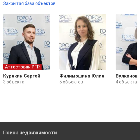
Закрытая база объектов
Аттестован РГР
Курякин Сергей
Филимошина Юлия
Вулканов
3 объекта
5 объектов
4 объекта
Поиск недвижимости