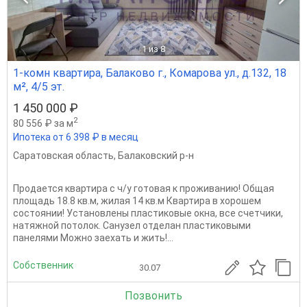
1
из 8
1-комн квартира, Балаково г., Комарова ул., д.132, 18
м², 4/5 эт.
1 450 000 ₽
2
80 556 ₽ за м
Ипотека от 6 398 ₽ в месяц
Саратовская область
,
Балаковский р-н
Продается квартира с ч/у готовая к проживанию! Общая
площадь 18.8 кв.м, жилая 14 кв.м Квартира в хорошем
состоянии! Установлены пластиковые окна, все счетчики,
натяжной потолок. Санузел отделан пластиковыми
панелями Можно заехать и жить!...
Собственник
30.07
Позвонить