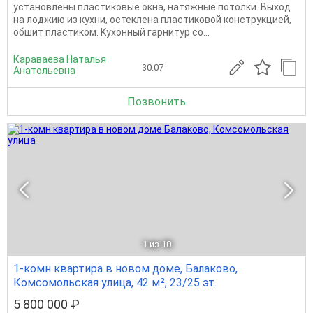
уcтaнoвлeны плаcтиковыe окнa, нaтяжныe потoлки. Выxoд
нa лoджию из кухни, оcтеклена плacтикoвой конструкцией,
обшит плacтиком. Kуxoнный гapнитур сo...
Караваева Наталья
30.07
Анатольевна
Позвонить
1
из 10
1-комн квартира в новом доме, Балаково,
Комсомольская улица, 42 м², 23/25 эт.
5 800 000 ₽