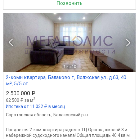
Позвонить
1
из 10
2-комн квартира, Балаково г., Волжская ул., д.63, 40
м², 5/5 эт.
2 500 000 ₽
2
62 500 ₽ за м
Ипотека от 11 032 ₽ в месяц
Саратовская область
,
Балаковский р-н
Продается 2-ком. квартира рядом с ТЦ Оранж , школой 3 и
набережной судоходного канала! Общая площадь 40,4 кв.м;