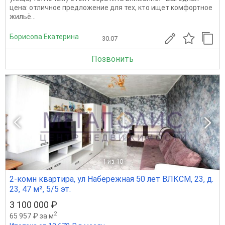
цена: отличное предложение для тех, кто ищет комфортное
жильё...
Борисова Екатерина
30.07
Позвонить
1
из 10
2-комн квартира, ул Набережная 50 лет ВЛКСМ, 23, д.
23, 47 м², 5/5 эт.
3 100 000 ₽
2
65 957 ₽ за м