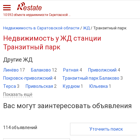
10 592 объекта недвижимости Саратовской области
Недвижимость в Саратовской области
/
ЖД
/
Транзитный парк
Недвижимость у ЖД станции
Транзитный парк
Другие ЖД
Линёво
17
Балаково
12
Ратная
4
Приволжский
4
Покровск-приволжский
4
Транзитный парк Балаково
3
Терса
3
Привольская
2
Курдюм
1
Юльевка
1
Показать ещё
Вас могут заинтересовать объявления
114
объявлений
Уточнить поиск