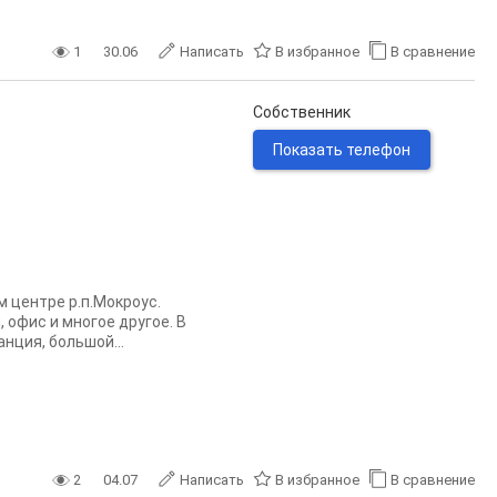
1
30.06
Написать
В избранное
В сравнение
Собственник
Показать телефон
 центре р.п.Мокроус.
 офис и многое другое. В
нция, большой...
2
04.07
Написать
В избранное
В сравнение