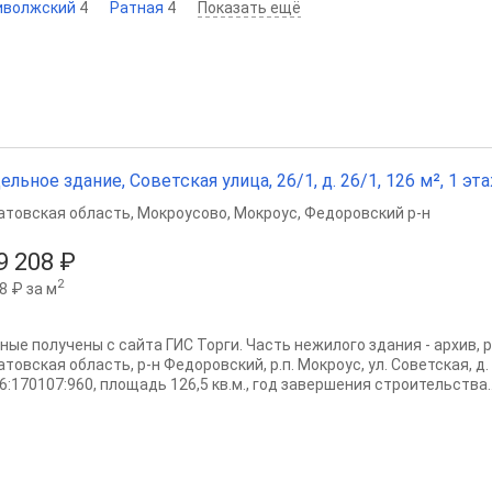
иволжский
4
Ратная
4
Показать ещё
ельное здание, Советская улица, 26/1, д. 26/1, 126 м², 1 эт
атовская область
,
Мокроусово
,
Мокроус
,
Федоровский р-н
9 208 ₽
2
8 ₽ за м
ные получены с сайта ГИС Торги. Часть нежилого здания - архив, 
товская область, р-н Федоровский, р.п. Мокроус, ул. Советская, д
6:170107:960, площадь 126,5 кв.м., год завершения строительства..