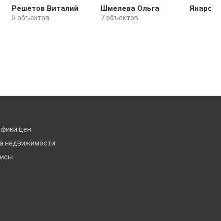
Решетов Виталий
Шмелева Ольга
Янарсае
5 объектов
7 объектов
афики цен
ка недвижимости
висы