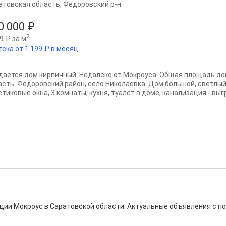
атовская область
,
Федоровский р-н
0 000 ₽
2
9 ₽ за м
тека от 1 199 ₽ в месяц
даётся дом кирпичный. Недалеко от Мокроуса. Общая площадь дом
асть. Фёдоровский район, село Николаевка. Дом большой, светлый
тиковые окна, 3 комнаты, кухня, туалет в доме, канализация - выгр
нции Мокроус в Саратовской области. Актуальные объявления с 