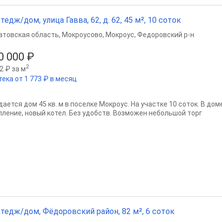
тедж/дом, улица Гавва, 62, д. 62, 45 м², 10 соток
атовская область
,
Мокроусово
,
Мокроус
,
Федоровский р-н
0 000 ₽
2
2 ₽ за м
тека от 1 773 ₽ в месяц
ается дом 45 кв. м в поселке Мокроус. На участке 10 соток. В дом
пление, новый котел. Без удобств. Возможен небольшой торг
тедж/дом, Фёдоровский район, 82 м², 6 соток