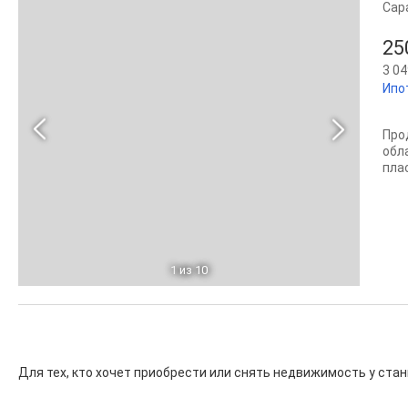
Сар
25
3 04
Ипо
Про
обл
плас
1
из 10
Для тех, кто хочет приобрести или снять недвижимость у ста