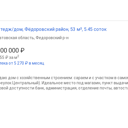
тедж/дом, Фёдоровский район, 53 м², 5.45 соток
атовская область
,
Федоровский р-н
100 000 ₽
2
55 ₽ за м
тека от 5 270 ₽ в месяц
даю дом с хозяйственным строением: сараем и с участком в самом
реулок Центральный). Идеальное место под магазин, пункт выдачи,
овой доступности банк, администрация, отделение почты, автоста