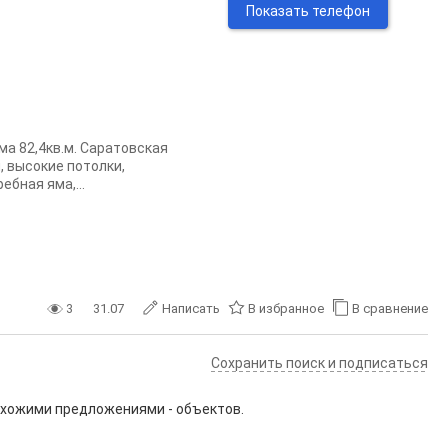
Показать телефон
а 82,4кв.м. Саратовская
, высокие потолки,
ебная яма,...
3
31.07
Написать
В избранное
В сравнение
Сохранить поиск и подписаться
похожими предложениями - объектов.