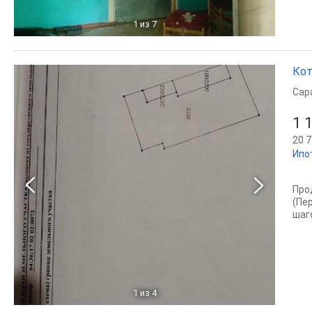
1
из 7
Кот
Сар
1 
20 7
Ипо
Про
(Пе
шаг
1
из 4