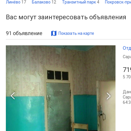
Линёво
17
Балаково
12
Транзитный парк
4
Покровск-пр
Вас могут заинтересовать объявления
91
объявление
Показать на карте
Отд
Сар
71
5 70
Дан
Сара
64:3