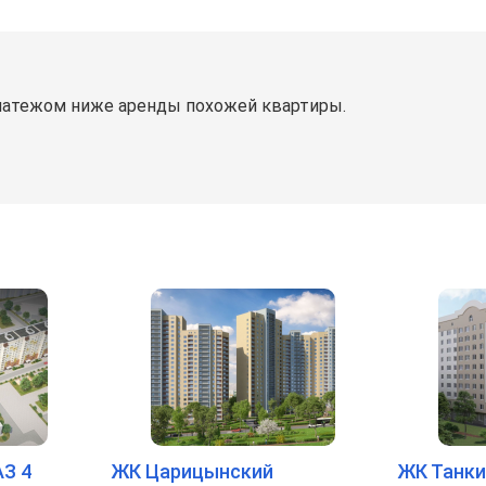
латежом ниже аренды похожей квартиры.
З 4
ЖК Царицынский
ЖК Танк