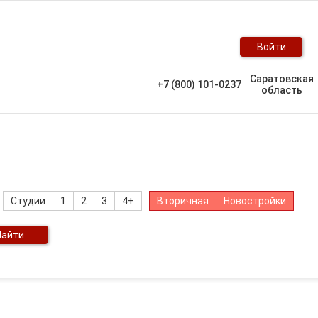
Войти
Саратовская
+7 (800) 101-0237
область
Студии
1
2
3
4+
Вторичная
Новостройки
Найти