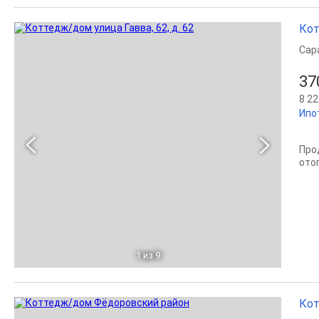
Кот
Сар
37
8 22
Ипо
Прод
ото
1
из 9
Кот