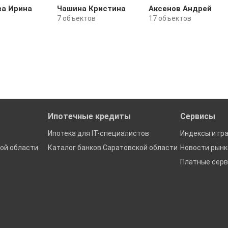
ва Ирина
Чашина Кристина
Аксенов Андрей
7 объектов
17 объектов
Ипотечные кредиты
Сервисы
Ипотека для IT-специалистов
Индексы и гр
ой области
Каталог банков Саратовской области
Новости рын
Платные сер