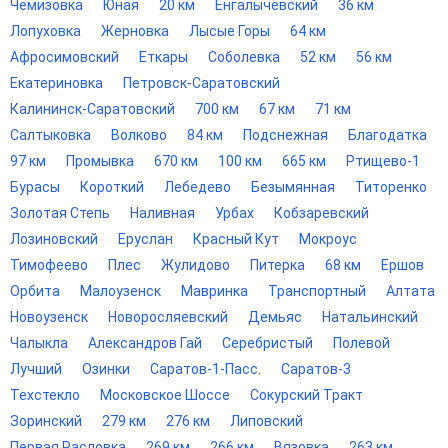
Чемизовка
Юная
20 км
Енгалычевский
36 км
Лопуховка
Жерновка
Лысые Горы
64 км
Афросимовский
Еткары
Соболевка
52 км
56 км
Екатериновка
Петровск-Саратовский
Калининск-Саратовский
700 км
67 км
71 км
Салтыковка
Волково
84 км
Подснежная
Благодатка
97 км
Промывка
670 км
100 км
665 км
Ртищево-1
Бурасы
Короткий
Лебедево
Безымянная
Титоренко
Золотая Степь
Наливная
Урбах
Кобзаревский
Лозиновский
Еруслан
Красный Кут
Мокроус
Тимофеево
Плес
Жулидово
Питерка
68 км
Ершов
Орбита
Малоузенск
Мавринка
Транспортный
Алтата
Новоузенск
Новоросляевский
Демьяс
Натальинский
Чалыкла
Александров Гай
Серебристый
Полевой
Лучший
Озинки
Саратов-1-Пасс.
Саратов-3
Техстекло
Московское Шоссе
Сокурский Тракт
Зоринский
279 км
276 км
Липовский
Первая Расловка
269 км
266 км
Вязовка
263 км