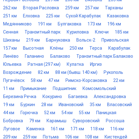
262 км
Вторая Расловка
259 км
257 км
Тарханы
251 км
Елховка
225 км
Сухой Карабулак
Казаковка
Медянниково
191 км
Булгаковка
173 км
196 км
Сенная
Транзитный парк
Куриловка
Ключи
185 км
Шиханы
219 км
Барнуковка
Вольск-2
Привольская
157 км
Высотная
Клёны
250 км
Терса
Карабулак
Линёво
Галанино
Балаково
Транзитный парк Балаково
Юльевка
Ратная (297 км)
Кулатка
Иргиз
Возрождение
82 км
88 км (бывш. 140 км)
Рукополь
Пугачёвск
58 км
47 км
Римско-Корсаковка
22 км
11 км
Примыкание
Подшипник
Комсомольский
Березина Речка
Кокурино
Багаевка
Александровка
19 км
Буркин
28 км
Ивановский
35 км
Власовский
44 км
Горючка
52 км
54 км
55 км
Паницкая
Бобровка
79 км
Карамыш
Суворовский
Россоша
Луговое
Каменка
161 км
171 км
118 км
116 км
209 км
259 км
Потьма
106 км
108 км
Кистендей