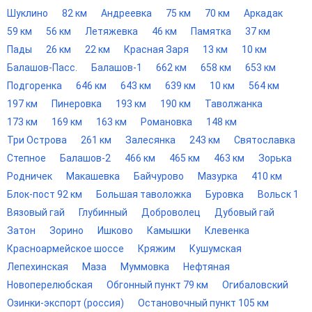
Шуклино
82 км
Андреевка
75 км
70 км
Аркадак
59 км
56 км
Летяжевка
46 км
Памятка
37 км
Пады
26 км
22 км
Красная Заря
13 км
10 км
Балашов-Пасс.
Балашов-1
662 км
658 км
653 км
Подгоренка
646 км
643 км
639 км
10 км
564 км
197 км
Пинеровка
193 км
190 км
Таволжанка
173 км
169 км
163 км
Романовка
148 км
Три Острова
261 км
Залесянка
243 км
Святославка
Степное
Балашов-2
466 км
465 км
463 км
Зорька
Родничек
Макашевка
Байчурово
Мазурка
410 км
Блок-пост 92 км
Большая таволожка
Буровка
Вольск 1
Вязовый гай
Глубинный
Доброволец
Дубовый гай
Затон
Зорино
Ишково
Камышки
Клевенка
Красноармейское шоссе
Кряжим
Кушумская
Лепехинская
Маза
Муммовка
Нефтяная
Новоперелюбская
Обгонный пункт 79 км
Огибаловский
Озинки-экспорт (россия)
Остановочный пункт 105 км