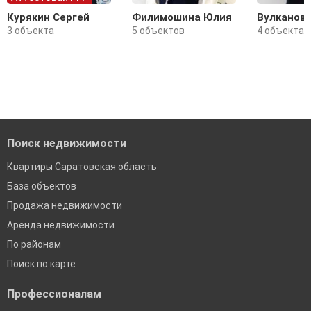
Курякин Сергей
Филимошина Юлия
Вулканов
3 объекта
5 объектов
4 объекта
Поиск недвижимости
Квартиры Саратовская область
База объектов
Продажа недвижимости
Аренда недвижимости
По районам
Поиск по карте
Профессионалам