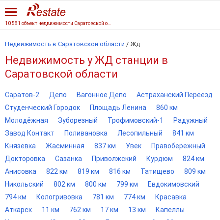
10 581 объект недвижимости Саратовской области
Недвижимость в Саратовской области
/
Жд
Недвижимость у ЖД станции в
Саратовской области
Саратов-2
Депо
Вагонное Депо
Астраханский Переезд
Студенческий Городок
Площадь Ленина
860 км
Молодёжная
Зуборезный
Трофимовский-1
Радужный
Завод Контакт
Поливановка
Лесопильный
841 км
Князевка
Жасминная
837 км
Увек
Правобережный
Докторовка
Сазанка
Приволжский
Курдюм
824 км
Анисовка
822 км
819 км
816 км
Татищево
809 км
Никольский
802 км
800 км
799 км
Евдокимовский
794 км
Кологривовка
781 км
774 км
Красавка
Аткарск
11 км
762 км
17 км
13 км
Капеллы